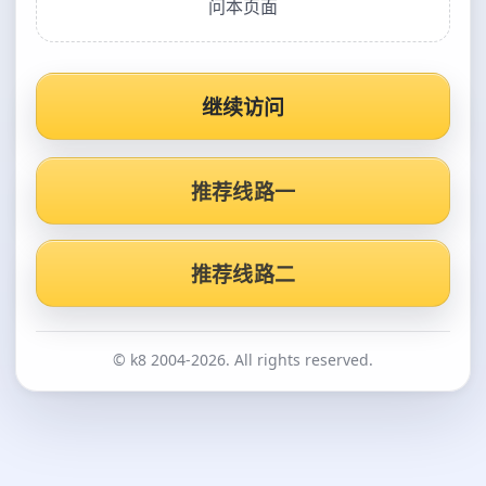
问本页面
继续访问
推荐线路一
推荐线路二
© k8 2004-2026. All rights reserved.